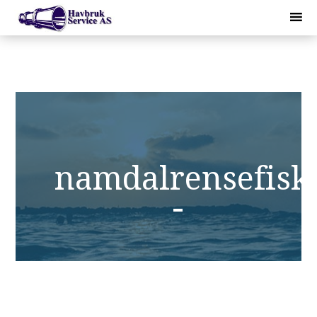
namdalrensefisk